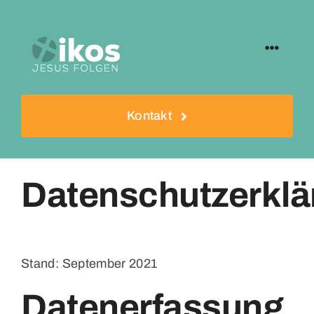
Zum
Inhalt
springen
Toggle
Navigat
Startseite
Kontakt
Datenschutzerklä
Stand: September 2021
Datenerfassung